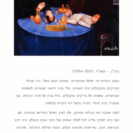
(תר"ן – תשמ"ד, 1889–1984)
הגאון הקדוש רבי ישראל אבוחצירא, המכונה הבבא סאלי, היה מגדולי
הצדיקים והמקובלים בדור האחרון. נולד בעיר ריסאני שבמרוקו למשפחת
אבוחצירא, משפחה של צדיקים ומקובלים, וגדל בבית של תורה וקדושה. כבר
מנעוריו נודע כעילוי בתורה וכבעל רוח הקודש מופלאה.
לאחר שהנהיג את קהילתו במרוקו, עלה לארץ ישראל והתיישב בנתיבות, שם
הפך ביתו למוקד עלייה לרגל לאלפי אנשים מכל רחבי הארץ והעולם. היה ידוע
בקדושתו הרבה, בפרישותו מהנאות העולם, ובכוח תפילתו וברכותיו, שהביאו