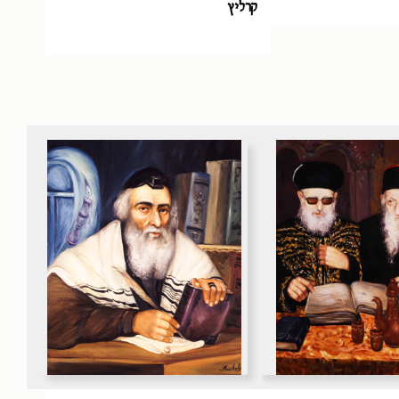
קרליץ