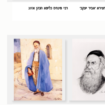
צירא ׳אביר יעקב׳
רבי פינחס כליפא הכהן אזוג