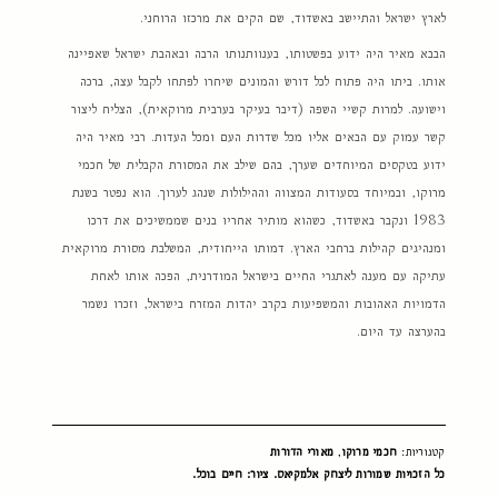
לארץ ישראל והתיישב באשדוד, שם הקים את מרכזו הרוחני.
הבבא מאיר היה ידוע בפשטותו, בענוותנותו הרבה ובאהבת ישראל שאפיינה
אותו. ביתו היה פתוח לכל דורש והמונים שיחרו לפתחו לקבל עצה, ברכה
וישועה. למרות קשיי השפה (דיבר בעיקר בערבית מרוקאית), הצליח ליצור
קשר עמוק עם הבאים אליו מכל שדרות העם ומכל העדות. רבי מאיר היה
ידוע בטקסים המיוחדים שערך, בהם שילב את המסורת הקבלית של חכמי
מרוקו, ובמיוחד בסעודות המצווה וההילולות שנהג לערוך. הוא נפטר בשנת
1983 ונקבר באשדוד, כשהוא מותיר אחריו בנים שממשיכים את דרכו
ומנהיגים קהילות ברחבי הארץ. דמותו הייחודית, המשלבת מסורת מרוקאית
עתיקה עם מענה לאתגרי החיים בישראל המודרנית, הפכה אותו לאחת
הדמויות האהובות והמשפיעות בקרב יהדות המזרח בישראל, וזכרו נשמר
בהערצה עד היום.
קטגוריות:
חכמי מרוקו
,
מאורי הדורות
כל הזכויות שמורות ליצחק אלמקיאס. ציור: חיים בוכל.