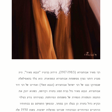
רבי מאיר אבוחצירא (1917-1983), הידוע בכינויו "הבבא מאיר", היה
מנהיג רוחני נערץ ממשפחת אבוחצירא המפוארת. הוא נולד בתאפילאלת
שבמרוקו כבנו של רבי ישראל אבוחצירא (הבבא סאלי) ואחיינו של רבי דוד
אבוחצירא. הבבא מאיר גדל בבית ספוג בתורה וקדושה, כשהוא יונק את
החכמה והמסורת העשירה של משפחתו המיוחסת. בצעירותו נודע כעילוי
ובקיא גדול בתורה הן בנגלה והן בנסתר, ובהמשך התפרסם גם בכוחותיו
הרוחניים המיוחדים ובברכותיו שנודעו כפועלות ישועות. בשנת 1950 עלה