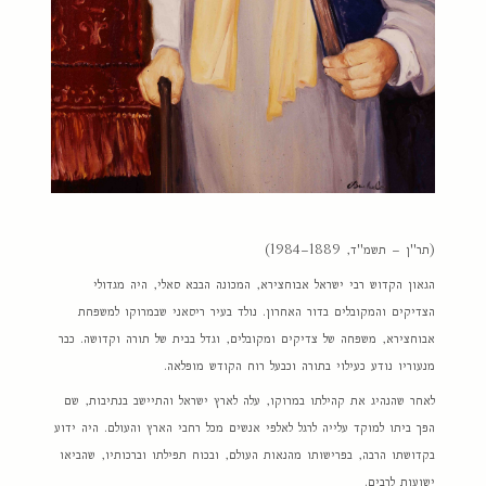
(תר"ן – תשמ"ד, 1889–1984)
הגאון הקדוש רבי ישראל אבוחצירא, המכונה הבבא סאלי, היה מגדולי
הצדיקים והמקובלים בדור האחרון. נולד בעיר ריסאני שבמרוקו למשפחת
אבוחצירא, משפחה של צדיקים ומקובלים, וגדל בבית של תורה וקדושה. כבר
מנעוריו נודע כעילוי בתורה וכבעל רוח הקודש מופלאה.
לאחר שהנהיג את קהילתו במרוקו, עלה לארץ ישראל והתיישב בנתיבות, שם
הפך ביתו למוקד עלייה לרגל לאלפי אנשים מכל רחבי הארץ והעולם. היה ידוע
בקדושתו הרבה, בפרישותו מהנאות העולם, ובכוח תפילתו וברכותיו, שהביאו
ישועות לרבים.