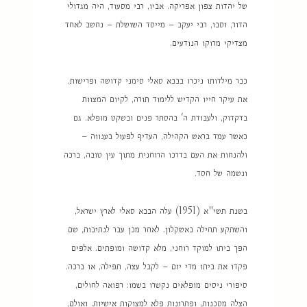
של יהדות צפון אפריקה. אביו, רבי מסעוד, היה מגדולי
הדור, וסבו, רבי יעקב – מייסד השושלת – נחשב לאחד
מצדיקי מרוקו הנודעים.
כבר מילדותו ניכרו בבבא סאלי סימני קדושה ופרישות.
את עיקר חייו הקדיש ללימוד תורה, לקיום המצוות
בדקדוק, ולעבודת ה' בהסתר פנים ובשקט מופלא. גם
כאשר עמד בראש הקהילה, העדיף לפעול בענווה –
ולהנחות את העם בדרכו הרוחנית מתוך עין טובה, ברכה
ונשמה של חסד.
בשנת תשי"א (1951) עלה הבבא סאלי לארץ ישראל,
והשתקע תחילה באשקלון. לאחר מכן עבר לנתיבות, שם
הפך ביתו למוקד רוחני, מלא קדושה ומופתים. אלפים
פקדו את ביתו מדי יום – לקבל עצה, תפילה, או ברכה.
סיפורי ניסים מופלאים נקשרו בשמו: רפואה לחולים,
הצלה מסכנות, ופתרונות פלא למצוקות אישיות. ואולם,