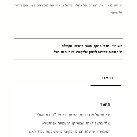
הנושא בגאון את דמותם של גדולי ישראל ומאיר את נוכחותם בעין העכשווית
של הדור.
קטגוריות:
חכמי מרוקו
,
מאורי הדורות
,
מקובלים
כל הזכויות שמורות ליצחק אלמקיאס. ציור: חיים בוכל.
תיאור
תיאור
רבי ישראל אבוחצירא, הידוע בכינויו "הבבא סאלי",
נולד בתאפילאלת שבמרוקו למשפחת אבוחצירא
המעטירה, שושלת רבנים ומקובלים ששימשה עמוד האש