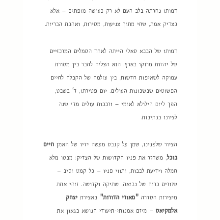
דמותו נחרתה בלב העם לא רק כעושה מופתים – אלא
כצדיק אמת, שחי מתוך צניעות, מסירות, ואהבת הבריות.
דמותו של הבבא סאלי הייתה לאחד הסמלים המרכזיים
של יהדות מרוקו בארץ. הוא הצליח לחבר בין מסורת
עמוקה לשאיפות חדשות, בין עולמה של הקבלה לחיים
הפשוטים שבשכונות העולים. יום פטירתו, ד' בשבט,
הפך ליום הילולא לאומי – ורבבות עולים מדי שנה
לציונו בנתיבות.
הציור שלפנינו, שמן על קנבס מעשה ידיו של האמן
חיים
בוכל
, משחזר את פניו הקדושות של הצדיק: מבטו מלא
חמלה וידיעת לבבות, ותווי פניו – כל קמט וסיב –
שזורים ברוח של נבואה, שתיקה וקדושה. זוהי אחת
מיצירות הסדרה
"מאורי הדורות"
באצירת
יצחק
אלמקיאס
– מיזם אמנותי-תיעודי הנושא בגאון את