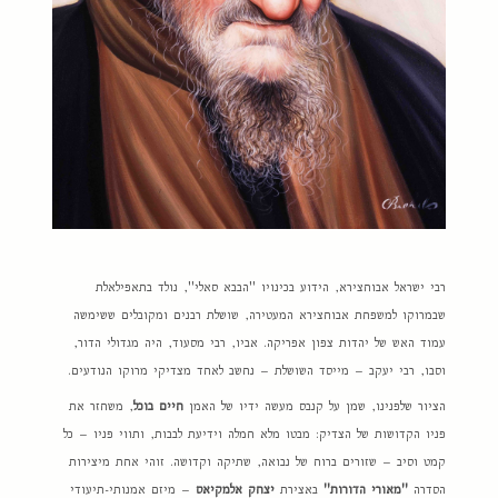
רבי ישראל אבוחצירא, הידוע בכינויו "הבבא סאלי", נולד בתאפילאלת
שבמרוקו למשפחת אבוחצירא המעטירה, שושלת רבנים ומקובלים ששימשה
עמוד האש של יהדות צפון אפריקה. אביו, רבי מסעוד, היה מגדולי הדור,
וסבו, רבי יעקב – מייסד השושלת – נחשב לאחד מצדיקי מרוקו הנודעים.
הציור שלפנינו, שמן על קנבס מעשה ידיו של האמן
חיים בוכל
, משחזר את
פניו הקדושות של הצדיק: מבטו מלא חמלה וידיעת לבבות, ותווי פניו – כל
קמט וסיב – שזורים ברוח של נבואה, שתיקה וקדושה. זוהי אחת מיצירות
הסדרה
"מאורי הדורות"
באצירת
יצחק אלמקיאס
– מיזם אמנותי-תיעודי