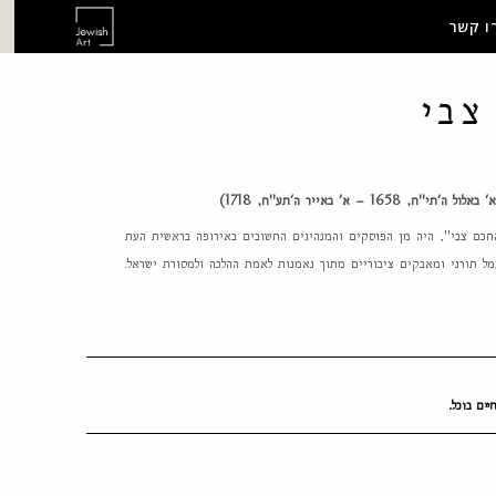
ו קשר
צבי
 – א' באייר ה'תע"ח, 1718)
"החכם צבי", היה מן הפוסקים והמנהיגים החשובים באירופה בראשית העת
מל תורני ומאבקים ציבוריים מתוך נאמנות לאמת ההלכה ולמסורת ישראל.
יים בוכל.