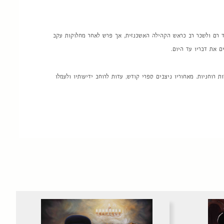
עמד רם ולשכר רב כראש הקהילה האשכנזית, אך פרש לאחר מחלוקות עקב
 את דבריו עד היום.
רוחניות. מאחוריו ניצבים ספרי קודש, עדות לרוחב ידיעותיו ולעמלו