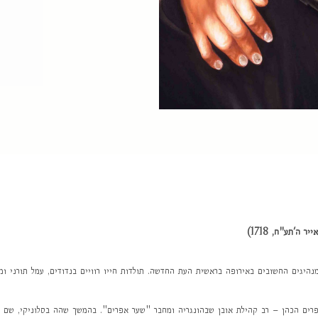
מנהיגים החשובים באירופה בראשית העת החדשה. תולדות חייו רוויים בנדודים, עמל תורני ו
 אפרים הכהן – רב קהילת אובן שבהונגריה ומחבר "שער אפרים". בהמשך שהה בסלוניקי, שם 