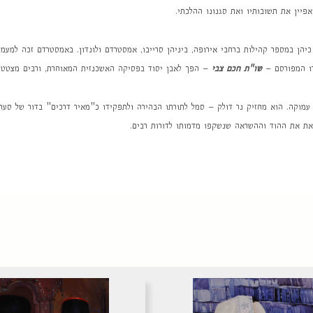
פיין את תשובותיו ואת סגנונו ההלכתי.
 כיהן במספר קהילות ברחבי אירופה, ביניהן סרייבו, אמסטרדם ולונדון. באמסטרדם זכה למ
רו המפורסם –
שו"ת חכם צבי
– הפך לאבן יסוד בפסיקה האשכנזית המאוחרת, ורבים מצטטים
מוקה. הוא מחזיק נר דולק – סמל לתורתו הבהירה ולתפקידו כ"מאיר דרכים" בדור של סערות 
את את ההוד וההשראה שנשקפו מדמותו לדורות רבים.