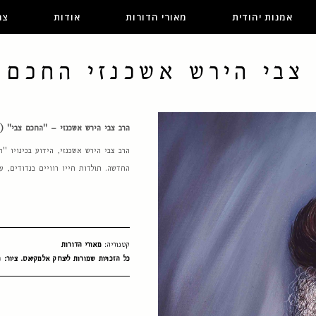
אמנות יהודית
מאורי הדורות
אודות
צר
צבי הירש אשכנזי החכם 
הרב צבי הירש אשכנזי – "החכם צבי" (א' באלול ה'תי"ח, 1658
הרב צבי הירש אשכנזי, הידוע בכינויו 
החדשה. תולדות חייו רוויים בנדודים, ע
קטגוריה:
מאורי הדורות
כל הזכויות שמורות ליצחק אלמקיאס. ציור: ח