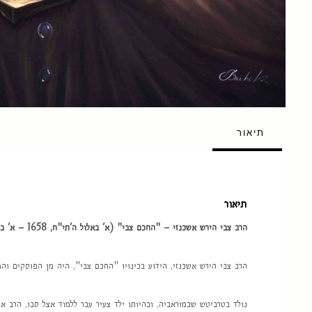
תיאור
תיאור
הרב צבי הירש אשכנזי – "החכם צבי" (א' באלול ה'תי"ח, 1658 – א' באייר ה'תע"ח, 1718)
הרב צבי הירש אשכנזי, הידוע בכינויו "החכם צבי", היה מן הפוסקים וה
נולד בטרביטש שבמוראביה, ובהיותו ילד צעיר עבר ללמוד אצל סבו, הרב