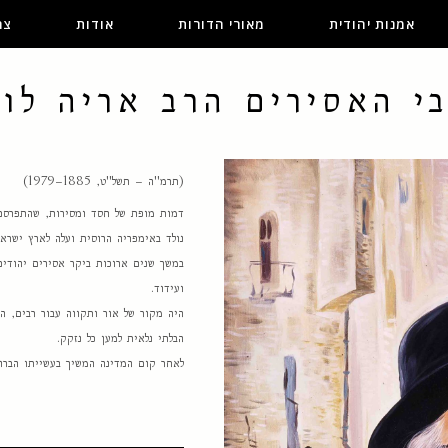
אמנות יהודית
מאורי הדורות
אודות
צר
י האסירים הרב אריה לוי
(תרמ"ה – תשל"ט, 1885–1979)
דמות מופת של חסד ומסירות, שהתפרסם 
נולד באימפריה הרוסית ועלה לארץ ישראל
במשך שנים ארוכות ביקר אסירים יהודים
ועידוד.
היה מקור של אור ותקווה עבור רבים, הן
הבלתי נלאית למען כל נזקק.
לאחר קום המדינה המשיך בעשייתו הברוכ