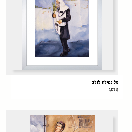
על נטילת לולב
2,175
$