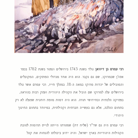
רבי עמרם בן דיוואן
נולד בשנת 1743 בירושלים ונפטר בשנת 1782 בכפר
אסז'ן שבמרוקו, שם גם נקבר. הוא היה אחד מגדולי הפוסקים, המקובלים
והמובילים של יהדות מרוקו במאה ה-18. במהלך חייו, רבי עמרם אשר נולד
בירושלים עלה למרוקו שם הוביל את הקהילה היהודית ועסק רבות בהוראה,
בפסיקה הלכתית ובחידושי תורה. הוא היה דמות מופת רוחנית שפעלה לא רק
בתחום ההלכה, אלא גם בעשייה חברתית וקהילתית, במיוחד בתחום החינוך
היהודי.
רבי עמרם היה גם שד"ר (שליח דת) שמטרתו הייתה לגייס תרומות לטובת
הקהילות היהודיות בארץ ישראל, והיה ידוע ביכולתו להנחות את קהל