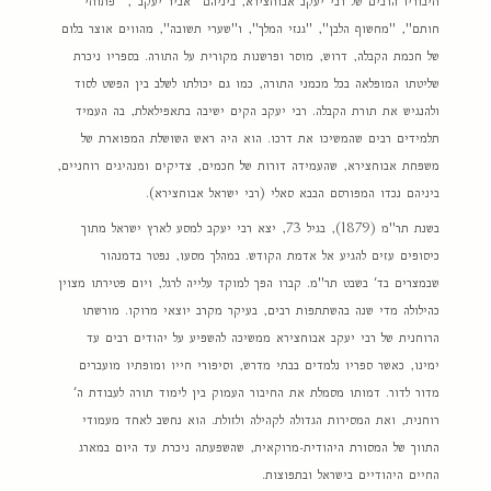
חיבוריו הרבים של רבי יעקב אבוחצירא, ביניהם "אביר יעקב", "פתוחי
חותם", "מחשוף הלבן", "גנזי המלך", ו"שערי תשובה", מהווים אוצר בלום
של חכמת הקבלה, דרוש, מוסר ופרשנות מקורית על התורה. בספריו ניכרת
שליטתו המופלאה בכל מכמני התורה, כמו גם יכולתו לשלב בין הפשט לסוד
ולהנגיש את תורת הקבלה. רבי יעקב הקים ישיבה בתאפילאלת, בה העמיד
תלמידים רבים שהמשיכו את דרכו. הוא היה ראש השושלת המפוארת של
משפחת אבוחצירא, שהעמידה דורות של חכמים, צדיקים ומנהיגים רוחניים,
ביניהם נכדו המפורסם הבבא סאלי (רבי ישראל אבוחצירא).
בשנת תר"מ (1879), בגיל 73, יצא רבי יעקב למסע לארץ ישראל מתוך
כיסופים עזים להגיע אל אדמת הקודש. במהלך מסעו, נפטר בדמנהור
שבמצרים בד' בשבט תר"מ. קברו הפך למוקד עלייה לרגל, ויום פטירתו מצוין
כהילולה מדי שנה בהשתתפות רבים, בעיקר מקרב יוצאי מרוקו. מורשתו
הרוחנית של רבי יעקב אבוחצירא ממשיכה להשפיע על יהודים רבים עד
ימינו, כאשר ספריו נלמדים בבתי מדרש, וסיפורי חייו ומופתיו מועברים
מדור לדור. דמותו מסמלת את החיבור העמוק בין לימוד תורה לעבודת ה'
רוחנית, ואת המסירות הגדולה לקהילה ולזולת. הוא נחשב לאחד מעמודי
התווך של המסורת היהודית-מרוקאית, שהשפעתה ניכרת עד היום במארג
החיים היהודיים בישראל ובתפוצות.