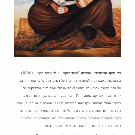
רבי יעקב אבוחצירא, המכונה "אביר יעקב",
נולד בשנת תקס"ו (1806)
בתאפילאלת שבמרוקו, למשפחה מיוחסת של רבנים ומקובלים. הוא היה בנו
של הרב מסעוד אבוחצירא ונחשב לאחד מגדולי המקובלים והצדיקים של
יהדות צפון אפריקה במאה ה-19. רבי יעקב התפרסם בבקיאותו העצומה
בתורת הנגלה והנסתר, בקדושתו המופלגת ובמעשי המופתים שיוחסו לו. הוא
נודע בחיי פרישות, בהתמדה עצומה בלימוד התורה ובתפילותיו העמוקות.
בקרב הקהילות היהודיות במרוקו התפשט שמו כמי שמתפילותיו וברכותיו
נושעו רבים, והמונים היו באים לבקש את עצתו וברכתו.