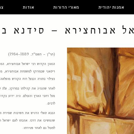
אמנות יהודית
מאורי הדורות
אודות
צר
אל אבוחצירא – סידנא בב
(תר"ן – תשמ"ד, 1889–1984)
הגאון הקדוש רבי ישראל אבוחצירא, המכו
ריסאני שבמרוקו למשפחת אבוחצירא, משפ
כעילוי בתורה וכבעל רוח הקודש מופלאה.
לאחר שהנהיג את קהילתו במרוקו, עלה ל
מכל רחבי הארץ והעולם. היה ידוע בקדוש
לרבים.
הבבא סאלי הדגיש את חשיבות שמירת הת
שהמשיכו את דרכו. אהבתו לעם ישראל ומס
לפעול גם לאחר פטירתו.