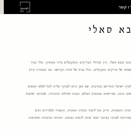
ו קשר
א סאלי
נה הבבא סאלי, היה מגדולי הצדיקים והמקובלים בדור האחרון. נולד בעיר
חה של צדיקים ומקובלים, וגדל בבית של תורה וקדושה. כבר מנעוריו נודע
ארץ ישראל והתיישב בנתיבות, שם הפך ביתו למוקד עלייה לרגל לאלפי אנשים
תו הרבה, בפרישותו מהנאות העולם, ובכוח תפילתו וברכותיו, שהביאו ישועות
ורה והמצוות, חיזק את לימוד התורה והטהרה, והעמיד תלמידים רבים
ירותו לצורכי הציבור הפכו אותו לדמות נערצת, ותורתו וברכותיו מוסיפות