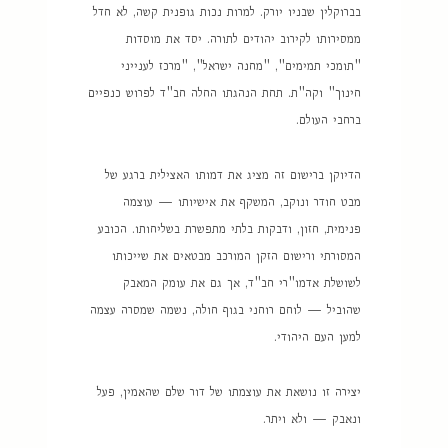
בברוקלין שבניו יורק. למרות נכות גופנית קשה, לא חדל
ממסירותו לקירוב יהודים לתורה. יסד את מוסדות
"תומכי תמימים", "מחנה ישראל", "מרכז לענייני
חינוך" וקה"ת. תחת הנהגתו החלה חב"ד לפרוש כנפיים
ברחבי העולם.
הדיוקן ברישום זה מציג את דמותו האצילית ברגע של
מבט חודר ונוקב, המשקף את אישיותו — עוצמה
פנימית, חזון, ודבקות בלתי מתפשרת בשליחותו. הכובע
המסורתי ורישום הזקן המורכב מבטאים את שייכותו
לשושלת אדמו"רי חב"ד, אך גם את עומק המאבק
שהוביל — לוחם רוחני בגוף חולה, נשמה שמסרה עצמה
למען העם היהודי.
יצירה זו נושאת את עוצמתו של דור שלם שהאמין, פעל
ונאבק — ולא ויתר.