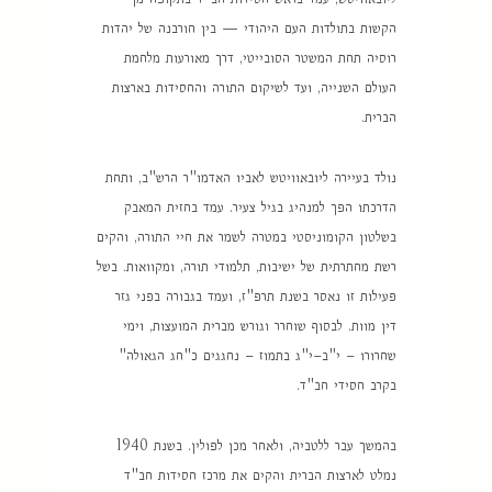
הקשות בתולדות העם היהודי — בין חורבנה של יהדות
רוסיה תחת המשטר הסובייטי, דרך מאורעות מלחמת
העולם השנייה, ועד לשיקום התורה והחסידות בארצות
הברית.
נולד בעיירה ליובאוויטש לאביו האדמו"ר הרש"ב, ותחת
הדרכתו הפך למנהיג בגיל צעיר. עמד בחזית המאבק
בשלטון הקומוניסטי במטרה לשמר את חיי התורה, והקים
רשת מחתרתית של ישיבות, תלמודי תורה, ומקוואות. בשל
פעילות זו נאסר בשנת תרפ"ז, ועמד בגבורה בפני גזר
דין מוות. לבסוף שוחרר וגורש מברית המועצות, וימי
שחרורו – י"ב–י"ג בתמוז – נחגגים כ"חג הגאולה"
בקרב חסידי חב"ד.
בהמשך עבר ללטביה, ולאחר מכן לפולין. בשנת 1940
נמלט לארצות הברית והקים את מרכז חסידות חב"ד