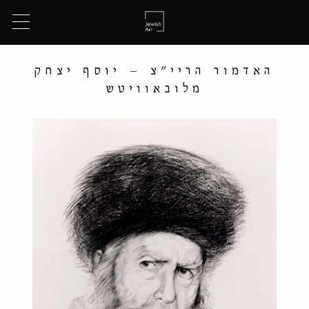
האדמור הריי״צ – יוסף יצחק
מלובאוויטש