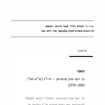
קטגוריות:
חסידות חב"ד
,
מאורי הדורות
,
רישומים
כל הזכויות שמורות ליצחק אלמקיאס. ציור: חיים בוכל
תיאור
תיאור
רבי יוסף יצחק שניאורסון – הריי"צ (תר"ם–תש"י,
1880–1950)
רבי יוסף יצחק שניאורסון, האדמו"ר השישי לשושלת
ליובאוויטש, עמד בראש חסידות חב"ד בתקופה מן