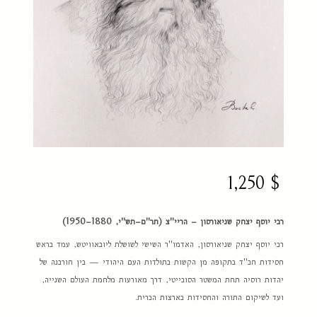
1,250
$
רבי יוסף יצחק שניאורסון – הריי"צ (תר"ם–תש"י, 1880–1950)
רבי יוסף יצחק שניאורסון, האדמו"ר השישי לשושלת ליובאוויטש, עמד בראש
חסידות חב"ד בתקופה מן הקשות בתולדות העם היהודי — בין חורבנה של
יהדות רוסיה תחת המשטר הסובייטי, דרך מאורעות מלחמת העולם השנייה,
ועד לשיקום התורה והחסידות בארצות הברית.