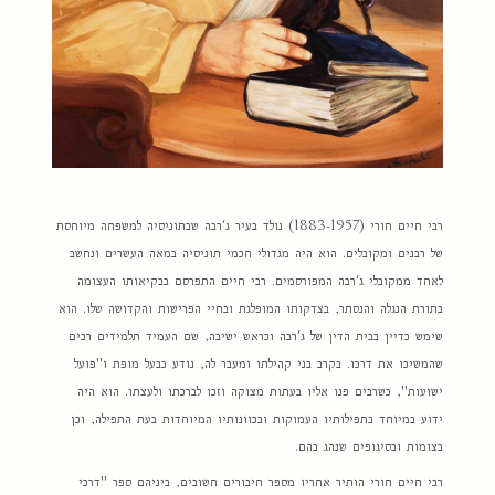
רבי חיים חורי (1883-1957) נולד בעיר ג'רבה שבתוניסיה למשפחה מיוחסת
של רבנים ומקובלים. הוא היה מגדולי חכמי תוניסיה במאה העשרים ונחשב
לאחד ממקובלי ג'רבה המפורסמים. רבי חיים התפרסם בבקיאותו העצומה
בתורת הנגלה והנסתר, בצדקותו המופלגת ובחיי הפרישות והקדושה שלו. הוא
שימש כדיין בבית הדין של ג'רבה וכראש ישיבה, שם העמיד תלמידים רבים
שהמשיכו את דרכו. בקרב בני קהילתו ומעבר לה, נודע כבעל מופת ו"פועל
ישועות", כשרבים פנו אליו בעתות מצוקה וזכו לברכתו ולעצתו. הוא היה
ידוע במיוחד בתפילותיו העמוקות ובכוונותיו המיוחדות בעת התפילה, וכן
בצומות ובסיגופים שנהג בהם.
רבי חיים חורי הותיר אחריו מספר חיבורים חשובים, ביניהם ספר "דרכי