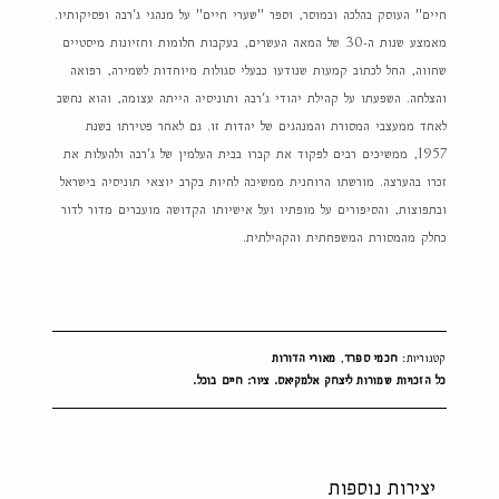
חיים" העוסק בהלכה ובמוסר, וספר "שערי חיים" על מנהגי ג'רבה ופסיקותיו.
מאמצע שנות ה-30 של המאה העשרים, בעקבות חלומות וחזיונות מיסטיים
שחווה, החל לכתוב קמעות שנודעו כבעלי סגולות מיוחדות לשמירה, רפואה
והצלחה. השפעתו על קהילת יהודי ג'רבה ותוניסיה הייתה עצומה, והוא נחשב
לאחד ממעצבי המסורת והמנהגים של יהדות זו. גם לאחר פטירתו בשנת
1957, ממשיכים רבים לפקוד את קברו בבית העלמין של ג'רבה ולהעלות את
זכרו בהערצה. מורשתו הרוחנית ממשיכה לחיות בקרב יוצאי תוניסיה בישראל
ובתפוצות, והסיפורים על מופתיו ועל אישיותו הקדושה מועברים מדור לדור
כחלק מהמסורת המשפחתית והקהילתית.
קטגוריות:
חכמי ספרד
,
מאורי הדורות
כל הזכויות שמורות ליצחק אלמקיאס. ציור: חיים בוכל.
יצירות נוספות