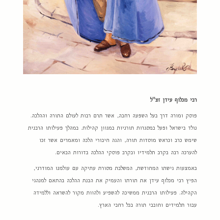
רבי מכלוף עידן זצ"ל
פוסק ומורה דרך בעל השפעה רחבה, אשר תרם רבות לעולם התורה וההלכה.
נולד בישראל ופעל במסגרות תורניות במגוון קהילות. במהלך פעילותו הרבנית
שימש כרב וכראש מוסדות תורה, והגה חיבורי הלכה ומאמרים אשר זכו
להערכה רבה בקרב תלמידיו ובקרב פוסקי ההלכה בדורות הבאים.
באמצעות גישתו המחודשת, המשלבת מסורת עתיקה עם עולמנו המודרני,
הפיץ רבי מכלוף עידן את תורתו והעמיק את הבנת ההלכה בהתאם למנהגי
הקהילה. פעילותו הרבנית ממשיכה להשפיע ולהוות מקור להשראה וללמידה
עבור תלמידים וחובבי תורה בכל רחבי הארץ.