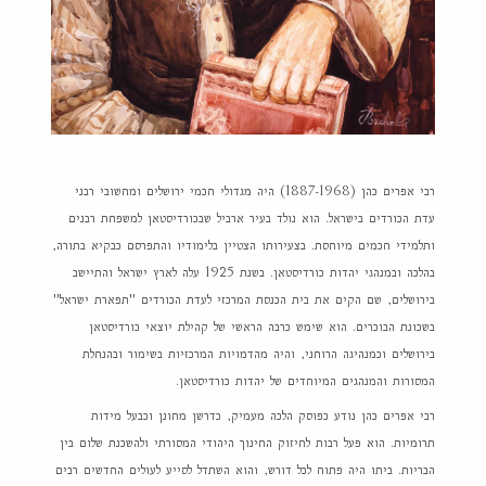
רבי אפרים כהן (1887-1968) היה מגדולי חכמי ירושלים ומחשובי רבני
עדת הכורדים בישראל. הוא נולד בעיר ארביל שבכורדיסטאן למשפחת רבנים
ותלמידי חכמים מיוחסת. בצעירותו הצטיין בלימודיו והתפרסם כבקיא בתורה,
בהלכה ובמנהגי יהדות כורדיסטאן. בשנת 1925 עלה לארץ ישראל והתיישב
בירושלים, שם הקים את בית הכנסת המרכזי לעדת הכורדים "תפארת ישראל"
בשכונת הבוכרים. הוא שימש כרבה הראשי של קהילת יוצאי כורדיסטאן
בירושלים וכמנהיגה הרוחני, והיה מהדמויות המרכזיות בשימור ובהנחלת
המסורות והמנהגים המיוחדים של יהדות כורדיסטאן.
רבי אפרים כהן נודע כפוסק הלכה מעמיק, כדרשן מחונן וכבעל מידות
תרומיות. הוא פעל רבות לחיזוק החינוך היהודי המסורתי ולהשכנת שלום בין
הבריות. ביתו היה פתוח לכל דורש, והוא השתדל לסייע לעולים החדשים רבים