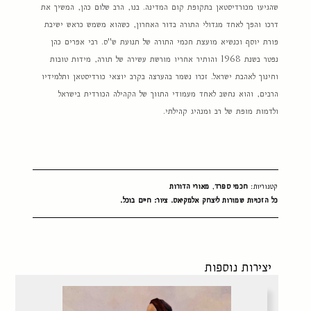
שהגיעו מכורדיסטאן בתקופת קום המדינה. בנו, הרב שלום כהן, המשיך את
דרכו והפך לאחד מגדולי התורה בדור האחרון, כשהוא משמש כראש ישיבת
פורת יוסף וכנשיא מועצת חכמי התורה של תנועת ש"ס. רבי אפרים כהן
נפטר בשנת 1968 והותיר אחריו מורשת עשירה של תורה, מידות טובות
וחינוך לאהבת ישראל. זכרו נשמר בהערצה בקרב יוצאי כורדיסטאן ותלמידיו
הרבים, והוא נחשב לאחד מעמודי התווך של הקהילה הכורדית בישראל
ולדמות מופת של רב ומנהיג קהילתי.
קטגוריות:
חכמי ספרד
,
מאורי הדורות
כל הזכויות שמורות ליצחק אלמקיאס. ציור: חיים בוכל.
יצירות נוספות