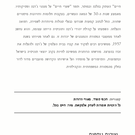
חיים" העוסק בהלכה ובמוסר, וספר "שערי חיים" על מנהגי ג'רבה ופסיקותיו.
מאמצע שנות ה-30 של המאה העשרים, בעקבות חלומות וחזיונות מיסטיים
שחווה, החל לכתוב קמעות שנודעו כבעלי סגולות מיוחדות לשמירה, רפואה
והצלחה. השפעתו על קהילת יהודי ג'רבה ותוניסיה הייתה עצומה, והוא נחשב
לאחד ממעצבי המסורת והמנהגים של יהדות זו. גם לאחר פטירתו בשנת
1957, ממשיכים רבים לפקוד את קברו בבית העלמין של ג'רבה ולהעלות את
זכרו בהערצה. מורשתו הרוחנית ממשיכה לחיות בקרב יוצאי תוניסיה בישראל
ובתפוצות, והסיפורים על מופתיו ועל אישיותו הקדושה מועברים מדור לדור
כחלק מהמסורת המשפחתית והקהילתית.
קטגוריות:
חכמי ספרד
,
מאורי הדורות
כל הזכויות שמורות ליצחק אלמקיאס. ציור: חיים בוכל.
יצירות נוספות