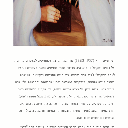
רבי חיים חורי (1883-1957) נולד בעיר ג'רבה שבתוניסיה למשפחה מיוחסת
של רבנים ומקובלים. הוא היה מגדולי חכמי תוניסיה במאה העשרים ונחשב
לאחד ממקובלי ג'רבה המפורסמים. רבי חיים התפרסם בבקיאותו העצומה
בתורת הנגלה והנסתר, בצדקותו המופלגת ובחיי הפרישות והקדושה שלו. הוא
שימש כדיין בבית הדין של ג'רבה וכראש ישיבה, שם העמיד תלמידים רבים
שהמשיכו את דרכו. בקרב בני קהילתו ומעבר לה, נודע כבעל מופת ו"פועל
ישועות", כשרבים פנו אליו בעתות מצוקה וזכו לברכתו ולעצתו. הוא היה
ידוע במיוחד בתפילותיו העמוקות ובכוונותיו המיוחדות בעת התפילה, וכן
בצומות ובסיגופים שנהג בהם.
רבי חיים חורי הותיר אחריו מספר חיבורים חשובים, ביניהם ספר "דרכי