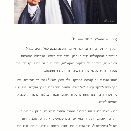
(תר"ן – תשמ"ד, 1889–1984)
הגאון הקדוש רבי ישראל אבוחצירא, המכונה הבבא סאלי, היה מגדולי
הצדיקים והמקובלים בדור האחרון. נולד בעיר ריסאני שבמרוקו למשפחת
אבוחצירא, משפחה של צדיקים ומקובלים, וגדל בבית של תורה וקדושה. כבר
מנעוריו נודע כעילוי בתורה וכבעל רוח הקודש מופלאה.
לאחר שהנהיג את קהילתו במרוקו, עלה לארץ ישראל והתיישב בנתיבות, שם
הפך ביתו למוקד עלייה לרגל לאלפי אנשים מכל רחבי הארץ והעולם. היה ידוע
בקדושתו הרבה, בפרישותו מהנאות העולם, ובכוח תפילתו וברכותיו, שהביאו
ישועות לרבים.
הבבא סאלי הדגיש את חשיבות שמירת התורה והמצוות, חיזק את לימוד
התורה והטהרה, והעמיד תלמידים רבים שהמשיכו את דרכו. אהבתו לעם
ישראל ומסירותו לצורכי הציבור הפכו אותו לדמות נערצת, ותורתו וברכותיו