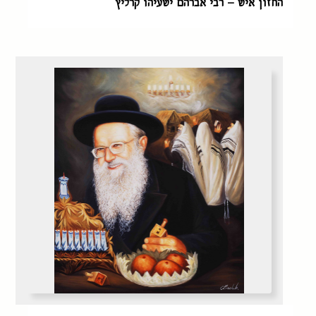
החזון איש – רבי אברהם ישעיהו קרליץ