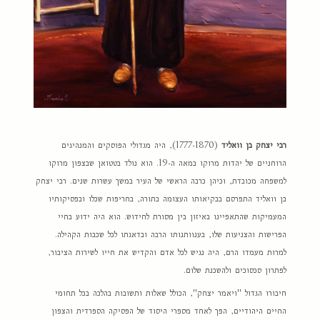
רבי יצחק בן וואליד
(1777-1870), היה מגדולי הפוסקים והמנהיגים
הרוחניים של יהדות מרוקו במאה ה-19. הוא נולד בטטואן שבצפון מרוקו
למשפחה מכובדת, וכיהן כרבה הראשי של העיר במשך עשרות שנים. רבי יצחק
בן וואליד התפרסם בבקיאותו העצומה בתורה, בחריפות שכלו ובפסיקותיו
המעמיקות שהתאפיינו באיזון בין מסורת לחידוש. הוא היה ידוע בחיי
הפרישות והצניעות שלו, בענוותנותו הרבה ובדאגתו לכל שכבות הקהילה.
למרות מעמדו הרם, היה נגיש לכל אדם והקדיש את חייו לשירות הציבור,
לפתרון סכסוכים ולהשכנת שלום.
חיבורו הגדול "ויאמר יצחק", הכולל שאלות ותשובות בהלכה בכל תחומי
החיים היהודיים, הפך לאחד מספרי היסוד של הפסיקה הספרדית והצפון