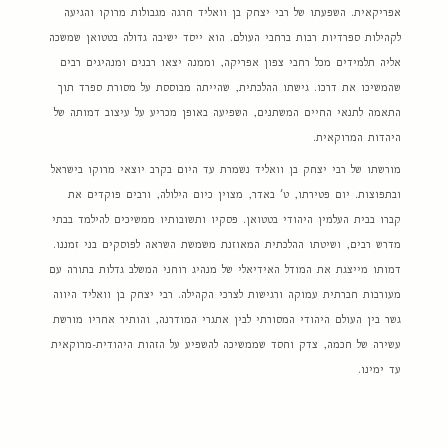
אפריקאית. השפעתו של רבי יצחק בן וואליד חרגה מגבולות מרוקו והגיעה
לקהילות ספרדיות רבות ברחבי העולם. הוא ייסד ישיבה גדולה בטטואן שמשכה
אליה תלמידים מכל רחבי צפון אפריקה, וממנה יצאו רבנים ומנהיגים רבים
שהמשיכו את דרכו. גישתו ההלכתית, שהייתה מבוססת על מסורת ספרד תוך
התאמה לתנאי החיים המשתנים, השפיעה באופן מכריע על עיצוב דמותה של
היהדות המרוקאית.
מורשתו של רבי יצחק בן וואליד נשמרת עד היום בקרב יוצאי מרוקו בישראל
ובתפוצות. יום פטירתו, ט' באדר, מצוין כיום הילולה, ורבים פוקדים את
קברו בבית העלמין היהודי בטטואן. פסקיו ותשובותיו ממשיכים להילמד בבתי
מדרש רבים, ושיטתו ההלכתית המאוזנת משמשת השראה לפוסקים בני זמננו.
דמותו מייצגת את המודל האידיאלי של מנהיג רוחני המשלב גדלות בתורה עם
מעורבות חברתית עמוקה ורגישות לצרכי הקהילה. רבי יצחק בן וואליד היווה
גשר בין העולם היהודי המסורתי לבין אתגרי המודרנה, והותיר אחריו מורשת
עשירה של חכמה, צדק וחסד שממשיכה להשפיע על הזהות היהודית-מרוקאית
עד ימינו.