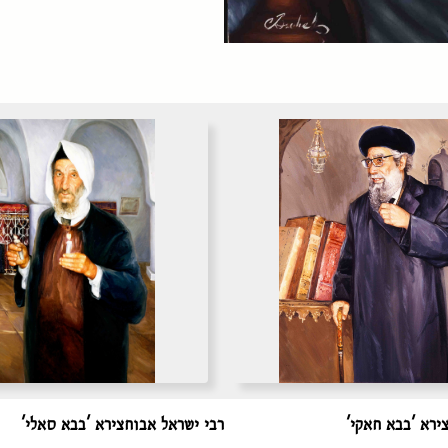
ירא 'בבא חאקי'
רבי ישראל אבוחצירא 'בבא סאלי'