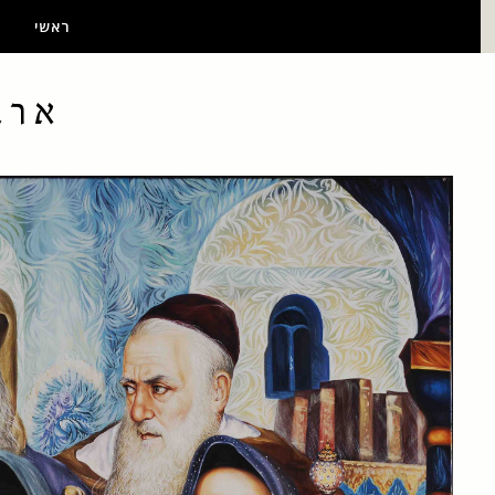
ראשי
ארב