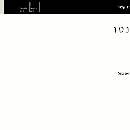
ו קשר
טו
יים בוכל.