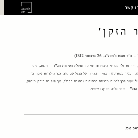
ו קשר
 הזקן׳
, היה מגדולי מנהיגי החסידות ומייסד שושלת
חסידות חב"ד
– חכמה, בינה
של המגיד ממזריטש ותלמיד תלמידו של הבעל שם טוב. כבר מילדותו ניכרו בו
גיל צעיר הפך לדמות מרכזית בחסידות ובתורת הקבלה, אך היה גם פוסק מובהק,
הרב"
– ספר הלכה מקיף ושיטתי.
יים בוכל.