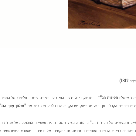
ייסד שושלת
חסידות חב"ד
– חכמה, בינה ודעת. הוא נולד בעיירה ליוזנה, תלמידו של המגיד 
סידות ובתורת הקבלה, אך היה גם פוסק מובהק, בקיא בהלכה, ואף כתב את
"שולחן ערוך הרב"
פיים והמעשיים של חסידות חב"ד. התניא מציע גישה רוחנית מעמיקה המבוססת על עבודת הש
ת ומלחמה בפיזור הדעת והשטחיות הרוחנית. גם בתקופות של רדיפה – מאסריו המפורסמים ו