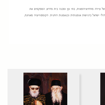
 של עיירה מזרח־אירופאית, בתי עץ ומבנה בית מדרש, הממקמים את
י ישראל ברגישות אומנותית ובנאמנות רוחנית. הקומפוזיציה מאוזנת,