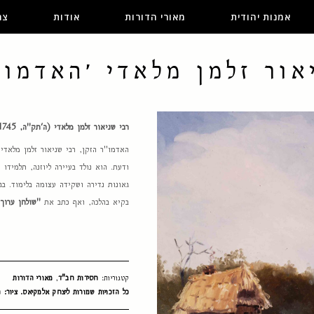
אמנות יהודית
מאורי הדורות
אודות
צר
אור זלמן מלאדי ׳האדמור
רבי שניאור זלמן מלאדי (ה'תק"ה, 1745 – כ"ד בטבת ה'תקע"ג, 26 בדצמבר 1812)
האדמו"ר הזקן, רבי שניאור זלמן מלאדי
ודעת. הוא נולד בעיירה ליוזנה, תלמידו 
גאונות נדירה ושקידה עצומה בלימוד. ב
בקיא בהלכה, ואף כתב את
"שולחן ערוך 
קטגוריות:
חסידות חב"ד
,
מאורי הדורות
כל הזכויות שמורות ליצחק אלמקיאס. ציור: ח