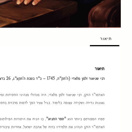
תיאור
תיאור
רבי שניאור זלמן מלאדי (ה'תק"ה, 1745 – כ"ד בטבת ה'תקע"ג, 26 בדצמבר 1812)
האדמו"ר הזקן, רבי שניאור זלמן מלאדי, היה מגדולי מנהיגי החסידות ומ
גאונות נדירה ושקידה עצומה בלימוד. בגיל צעיר הפך לדמות מרכזית בח
ספרו המפורסם ביותר הוא
"ספר התניא"
, בו הניח את היסודות הפילוסו
האדמו"ר הזקן הנהיג את תלמידיו ברוח של אהבת ישראל, אחריות ציבורי