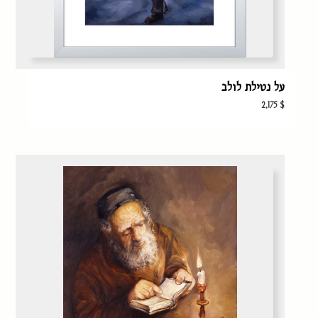
על נטילת לולב
2,175
$