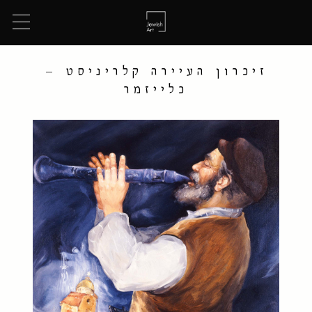
זיכרון העיירה קלריניסט –
כלייזמר