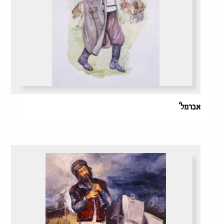
אברמל'