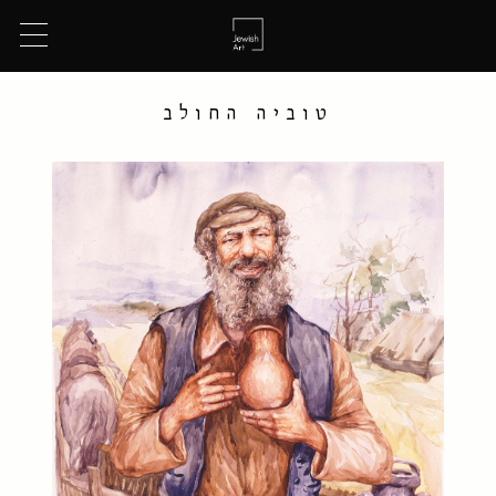
טוביה החולב