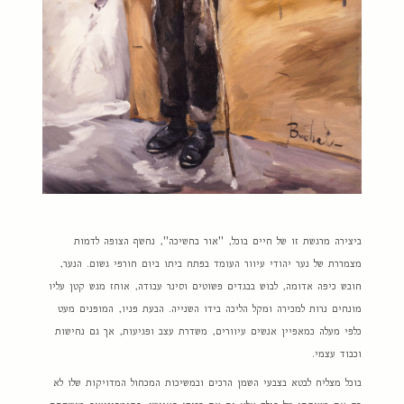
ביצירה מרגשת זו של חיים בוכל, "אור בחשיכה", נחשף הצופה לדמות
מצמררת של נער יהודי עיוור העומד בפתח ביתו ביום חורפי גשום. הנער,
חובש כיפה אדומה, לבוש בבגדים פשוטים וסינר עבודה, אוחז מגש קטן עליו
מונחים נרות למכירה ומקל הליכה בידו השנייה. הבעת פניו, המופנים מעט
כלפי מעלה כמאפיין אנשים עיוורים, משדרת עצב ופגיעות, אך גם נחישות
וכבוד עצמי.
בוכל מצליח לבטא בצבעי השמן הרכים ובמשיכות המכחול המדויקות שלו לא