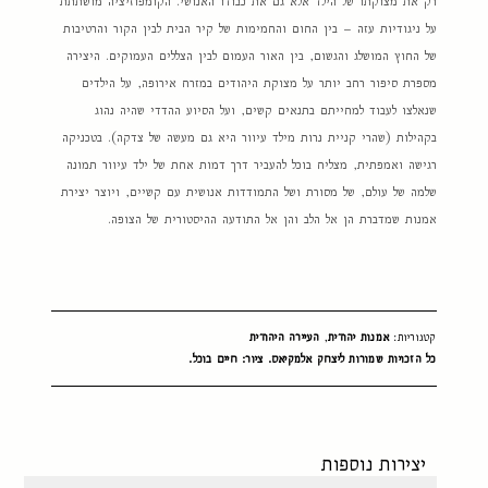
רק את מצוקתו של הילד אלא גם את כבודו האנושי. הקומפוזיציה מושתתת
על ניגודיות עזה – בין החום והחמימות של קיר הבית לבין הקור והרטיבות
של החוץ המושלג והגשום, בין האור העמום לבין הצללים העמוקים. היצירה
מספרת סיפור רחב יותר על מצוקת היהודים במזרח אירופה, על הילדים
שנאלצו לעבוד למחייתם בתנאים קשים, ועל הסיוע ההדדי שהיה נהוג
בקהילות (שהרי קניית נרות מילד עיוור היא גם מעשה של צדקה). בטכניקה
רגישה ואמפתית, מצליח בוכל להעביר דרך דמות אחת של ילד עיוור תמונה
שלמה של עולם, של מסורת ושל התמודדות אנושית עם קשיים, ויוצר יצירת
אמנות שמדברת הן אל הלב והן אל התודעה ההיסטורית של הצופה.
קטגוריות:
אמנות יהודית
,
העיירה היהודית
כל הזכויות שמורות ליצחק אלמקיאס. ציור: חיים בוכל.
יצירות נוספות