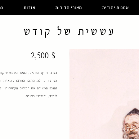
אמנות יהודית
מאורי הדורות
אודות
צר
עששית של קודש
2,500
$
בערבי חורף ארוכים, כאשר השמש שוקעת
הבית והקהילה. הלהבה המרצדת מאירה הי
זהובה המאירה את המילים העתיקות. בין
לימוד, וסיפורי מסורת.