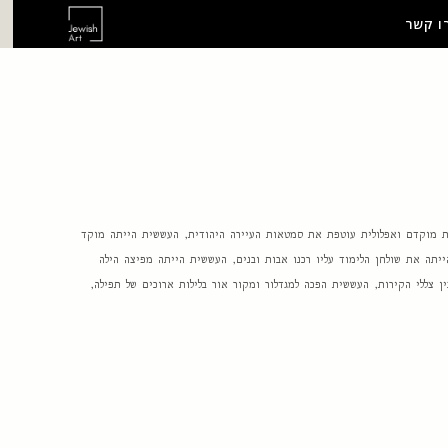
ו קשר
 מוקדם ואפלולית עוטפת את סמטאות העיירה היהודית, העששית הייתה מוקד
יתה את שולחן הלימוד עליו רכנו אבות ובנים, העששית הייתה מפיצה הילה
 צללי הקירות, העששית הפכה למגדלור ומקור אור בלילות ארוכים של תפילה,