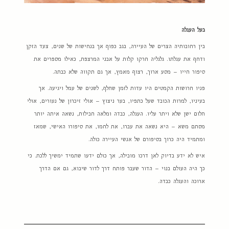
בעל העגלה
בין רחובותיה הצרים של העיירה, בגב כפוף אך בנחישות של שנים, צעד הזקן
ודחף את עגלתו. גלגליה חרקו קלות על אבני המרצפת, כאילו מספרים את
סיפור חייו – מסע ארוך, רצוף מאמץ, אך גם תקווה שלא כבתה.
פניו חרושות הקמטים היו עדות לזמן שחלף, לשנים של עמל ויגיעה. אך
בעיניו, למרות הכובד שעל כתפיו, בער ניצוץ – אולי זיכרון של נעורים, אולי
חלום ישן שלא ויתר עליו. העגלה, כבדה ומלאה חבילות, נשאה איתה יותר
מסתם משא – היא נשאה את עברו, את לחמו, את סיפורו האישי, שמאז
ומתמיד היה כרוך בסיפורם של אנשי העיירה כולה.
איש לא ידע בדיוק לאן דרכו מובילה, אך כולם ידעו שתמיד ימשיך ללכת. כי
כך היה העולם בנוי – הדור שעבר פותח דרך לדור שיבוא, גם אם הדרך
ארוכה והעגלה כבדה.