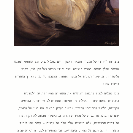
ביצירתו "יהודי של פעם", מצליח האמן חיים בוכל לתפוס רגע אותנטי ומרגש
מעולם שהלך ונעלם. במרכז היצירה ניצב יהודי מבוגר בעל זקן לבן, שקוע
בלימוד תורה. עיניו רכונות אל הספר הפתוח, ואצבעותיו נעות לאורך השורות
בריכוז עמוק.
בוכל מצליח ללכוד בתבונה ורגישות את האווירה המיוחדת של הלמדנות
היהודית המסורתית – השילוב בין צניעות חומרית לעושר רוחני. הפרטים
הקטנים, הלבוש המסורתי הפשוט, והאור העדין המאיר את פניו של הלומד,
יוצרים תמונה אותנטית של מסירות והתמדה. היצירה מהווה לא רק תיעוד
של דמות ספציפית, אלא מייצגת עולם שלם של ערכים – עולם שבו לימוד
התורה היה לב ליבם של החיים היהודיים, ובו המסירות למסורת ולידע עברה